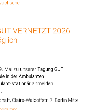
rwachsene
 GUT VERNETZT 2026
glich
29. Mai zu unserer
Tagung GUT
e in der Ambulanten
lant-stationär
anmelden.
hr
aft, Claire-Waldoffstr. 7, Berlin Mitte
programm